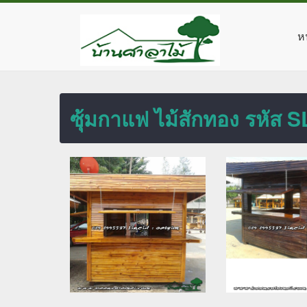
ห
ซุ้มกาแฟ ไม้สักทอง รหัส 