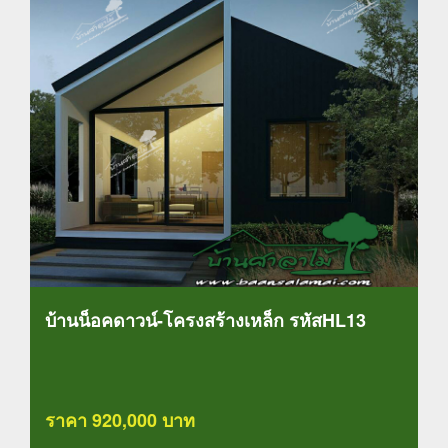
บ้านน็อคดาวน์-โครงสร้างเหล็ก รหัสHL13
ราคา 920,000 บาท