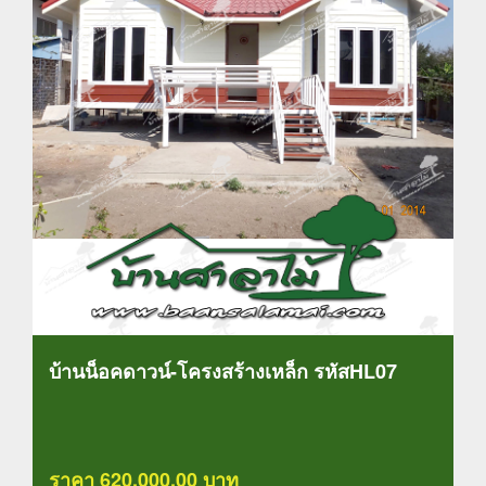
บ้านน็อคดาวน์-โครงสร้างเหล็ก รหัสHL07
ราคา 620,000.00 บาท