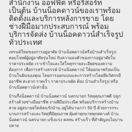
สำนักงาน ออฟฟิต หรือรีสอร์ท
เป็นต้น บ้านน็อคดาวน์ของเราพร้อม
ติดตั้งและบริการหลังการขาย โดย
ช่างฝืมือมากประสบการณ์ พร้อม
บริการจัดส่ง บ้านน็อคดาวน์สำเร็จรูป
ทั่วประเทศ
เทรนด์ใหม่ของการอยู่อาศัย บ้านน็อคดาวน์หรือบ้านสำเร็จรูป
ตอบโจทย์ผู้อยู่อาศัยรุ่นใหม่ กับความลงตัวของการอยู่อาศัยใน
ราคาประหยัด เราเข้าใจและใส่ใจทุกรายละเอียดของความ
ต้องการ เพื่อการสร้างสรรค์ บ้านน๊อคดาวน์ ให้ออกมาพร้อมเป็น
บ้านในฝันของคุณ โดยการออกแบบและการสร้างโดยทีมวิศกรมื
ออาชีพ สะดวก รวดเร็ว ราคาประหยัด ต้อง บ้านสำเร็จรูป หรือ
บ้านน๊อคดาวน์เท่านั้น
บ้านกึ่งน็อคดาวน์ บ้านน็อคดาวน์ นครนายก วัสดุคุณภาพดี ปลูก
สร้างด้วยช่างมืออาชีพ งานฝีมือประณีต พร้อมบริการสร้างบ้าน
สวย อยู่สบายสไตล์คนรักบ้าน อยู่ได้นานกว่า 50 ปี ด้วยการกระ
บวนการสร้างและวัสดุที่มีคุณภาพ คุ้มค่าทุกบาททุกสตางค์ บ้าน
น็อคดาวน์ นครนายก แข็งแรง คงทน สร้างเร็ว ที่สำคัญงบไม่บาน
ปลาย