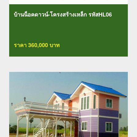
บ้านน็อคดาวน์-โครงสร้างเหล็ก รหัสHL06
ราคา 360,000 บาท