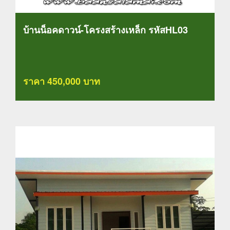
บ้านน็อคดาวน์-โครงสร้างเหล็ก รหัสHL03
ราคา 450,000 บาท