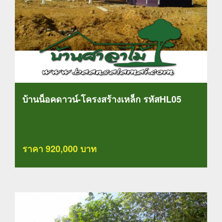
บ้านน็อคดาวน์-โครงสร้างเหล็ก รหัสHL05
ราคา 920,000 บาท