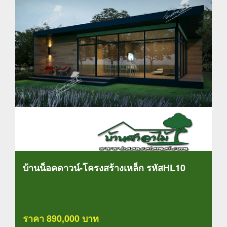
บ้านน็อคดาวน์-โครงสร้างเหล็ก รหัสHL10
ราคา 890,000 บาท