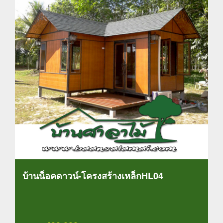
บ้านน็อคดาวน์-โครงสร้างเหล็กHL04